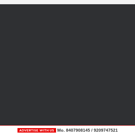
Mo. 8407908145 / 9209747521