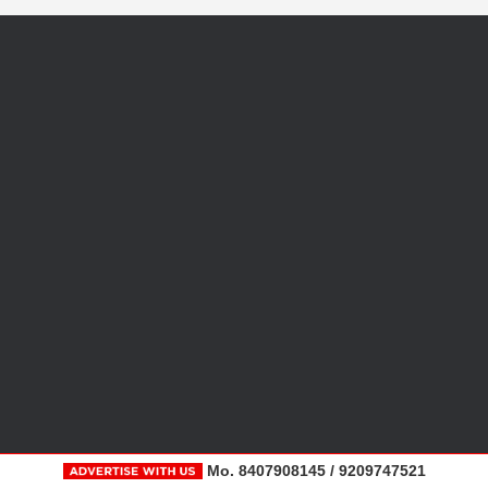
Mo. 8407908145 / 9209747521