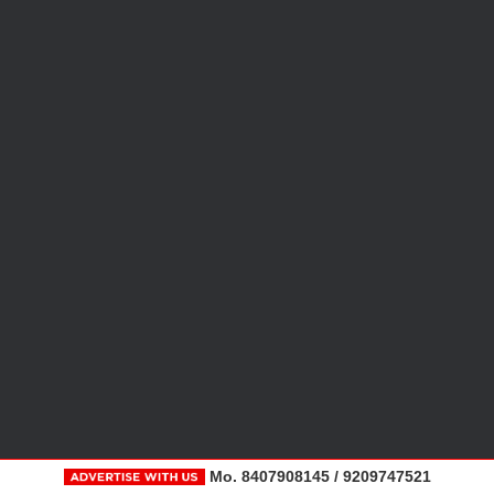
Mo. 8407908145 / 9209747521