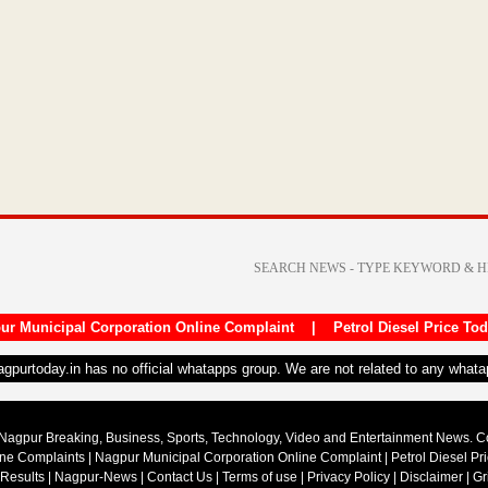
ur Municipal Corporation Online Complaint
|
Petrol Diesel Price To
nagpurtoday.in has no official whatapps group. We are not related to any what
Nagpur Breaking, Business, Sports, Technology, Video and Entertainment News. 
ine Complaints
|
Nagpur Municipal Corporation Online Complaint
|
Petrol Diesel Pr
 Results
|
Nagpur-News
|
Contact Us
|
Terms of use
|
Privacy Policy
|
Disclaimer
|
Gr