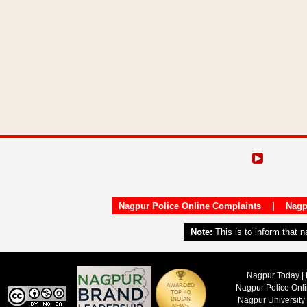
Nagpur Police Online Complaints
|
Nagp
Note:
This is to inform that 
Nagpur Today | 
Nagpur Police Onl
Nagpur University