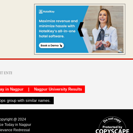
day in Nagpur
|
Nagpur University Results
apps group with similar names.
Copyright @ 2024
ice Today in Nagpur
ievance Redressal