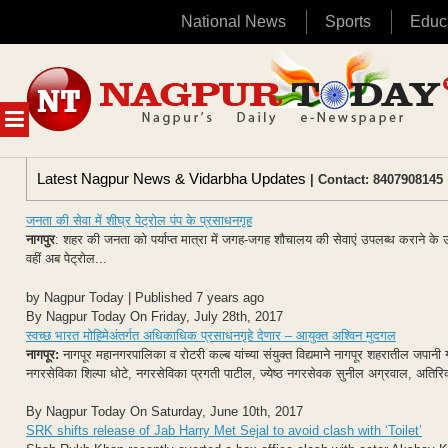
National News
Sports
Educ
Skip
to
content
MENU
Latest Nagpur News & Vidarbha Updates
| Contact: 8407908145 
जनता की सेवा में शीघ्र पेट्रोल पंप के प्रसाधनगृह
नागपुर
: शहर की जनता को पर्याप्त मात्रा में जगह-जगह शौचालय की सेवाएं उपलब्ध कराने के उ
वहीं अब पेट्रोल...
by Nagpur Today | Published 7 years ago
By Nagpur Today On Friday, July 28th, 2017
स्वच्छ भारत मोहिमेअंतर्गत अधिकाधिक प्रसाधनगृहे देणार – आयुक्त अश्विन मुदगल
नागपूर:
नागपूर महानगरपालिका व रोटरी कल्ब यांच्या संयुक्त विद्यमाने नागपूर शहरातील जपानी ग
नगरसेविका शिल्पा धोटे, नगरसेविका प्रगती पाटील, ज्येष्ठ नगरसेवक सुनील अग्रवाल, अतिरि
By Nagpur Today On Saturday, June 10th, 2017
SRK shifts release of Jab Harry Met Sejal to avoid clash with ‘Toilet’