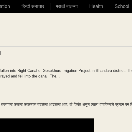
ation
हिन्दी समाचार
मराठी बातम्या
Health
School
|
fallen into Right Canal of Gosekhurd Irrigation Project in Bhandara district. Th
ayed and fell into the canal. The...
 धरणाच्या उजव्या कालव्यात पडलेला आढळला आहे, तो जिवंत असून त्याला वाचविण्याचे प्रयत्न वन 