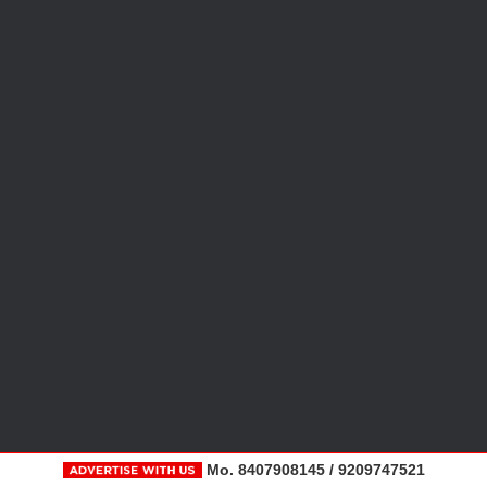
Mo. 8407908145 / 9209747521