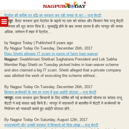
Skip
पेट्रोल की कृतिम दर वृद्धि का सरकार कर रही जनता से लूट – राजू शेट्टी
to
MENU
नागपुर
: केंद्र सरकार द्वारा पेट्रोल के बढ़ाये गए दाम को सांसद और किसान नेता राजू शेट्टी
content
ने जनता की लूट करार दिया है। मूल्यवृद्धि होने के बाद जनता त्रस्त है और नागपुर की जनता
अधिक, वर्त्तमान में शहर में पेट्रोल...
by Nagpur Today | Published 8 years ago
By Nagpur Today On Tuesday, December 26th, 2017
Raju Shetti alleges IT scam in name of farm loan waiver
Nagpur:
Swabhimani Shetkari Saghatana President and Lok Sabha
Member Raju Shetti on Tuesday picked holes in loan waiver scheme
and also claimed a big IT scam. Shetti alleged that a private company
was allotted the work of executing the scheme without...
By Nagpur Today On Tuesday, December 26th, 2017
किसान कर्जमाफी के नाम पर राज्य में हुआ आईटी घोटाला – राजू शेट्टी
नागपुर:
राज्य सरकार द्वारा किसानों के लिए घोषित की गई कर्जमाफी योजना पर सांसद राजू
शेट्टी ने कई सवाल खड़े किये है। नागपुर में पत्रकारों से बातचीत में शेट्टी ने कर्जमाफी के
नियोजन को नाकाफ़ी बताते हुए आईटी घोटाला होने...
By Nagpur Today On Saturday, August 12th, 2017
प्रधानमंत्री और उनकी सरकार ने किसानो को दिया धोखा – राजू शेट्टी