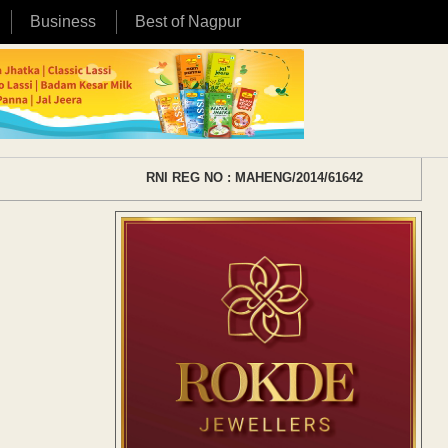
Business
Best of Nagpur
RNI REG NO : MAHENG/2014/61642