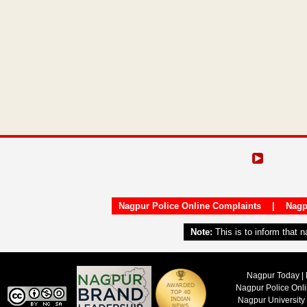
Nagpur Police Online Complaints
|
Nagp
Note:
This is to inform that 
Nagpur Today | 
Nagpur Police Onl
Nagpur University