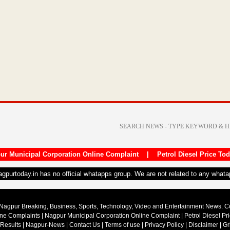
ur Municipal Corporation Online Complaint
|
Petrol Diesel Price To
nagpurtoday.in has no official whatapps group. We are not related to any what
Nagpur Breaking, Business, Sports, Technology, Video and Entertainment News. 
ine Complaints
|
Nagpur Municipal Corporation Online Complaint
|
Petrol Diesel Pr
 Results
|
Nagpur-News
|
Contact Us
|
Terms of use
|
Privacy Policy
|
Disclaimer
|
Gr