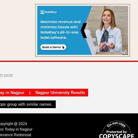
day in Nagpur
|
Nagpur University Results
apps group with similar names.
Copyright @ 2024
ice Today in Nagpur
ievance Redressal