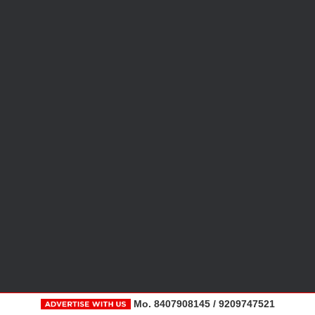
Mo. 8407908145 / 9209747521