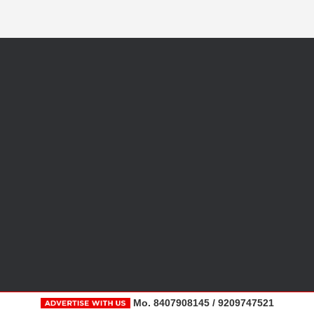
Mo. 8407908145 / 9209747521