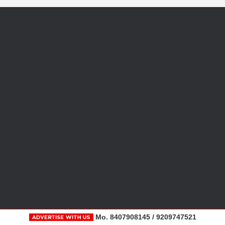
Mo. 8407908145 / 9209747521