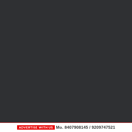
Mo. 8407908145 / 9209747521