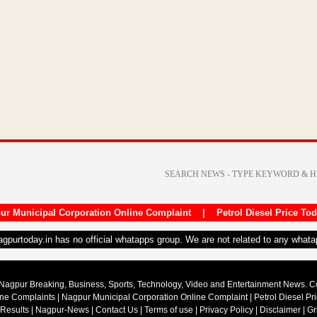
ur Municipal Corporation Online Complaint
|
Petrol Diesel Price To
nagpurtoday.in has no official whatapps group. We are not related to any what
Nagpur Breaking, Business, Sports, Technology, Video and Entertainment News. 
ine Complaints
|
Nagpur Municipal Corporation Online Complaint
|
Petrol Diesel Pr
 Results
|
Nagpur-News
|
Contact Us
|
Terms of use
|
Privacy Policy
|
Disclaimer
|
Gr