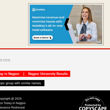
day in Nagpur
|
Nagpur University Results
apps group with similar names.
Copyright @ 2024
ice Today in Nagpur
ievance Redressal