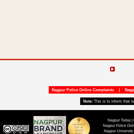
Nagpur Police Online Complaints
|
Nagp
Note:
This is to inform that 
Nagpur Today | 
Nagpur Police Onl
Nagpur University