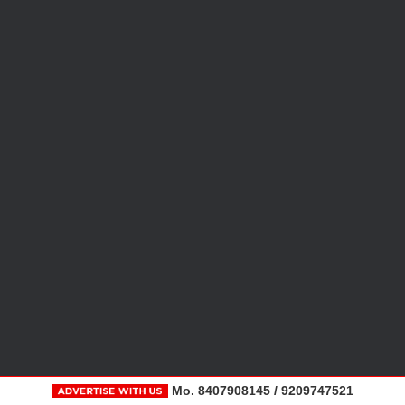
Mo. 8407908145 / 9209747521