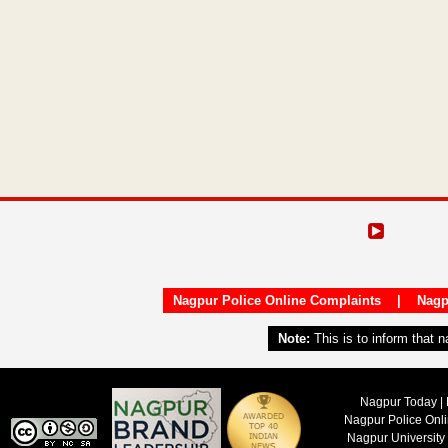
Nagpur Police Online Complaints
|
Nagp
Note:
This is to inform that 
Nagpur Today | 
Nagpur Police Onl
Nagpur University