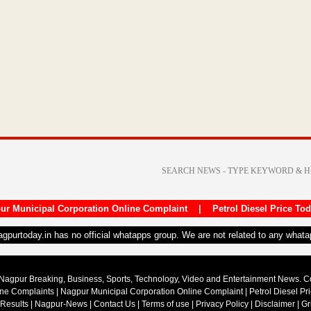
ur Municipal Corporation Online Complaint
|
Petrol Diesel Price To
nagpurtoday.in has no official whatapps group. We are not related to any what
Nagpur Breaking, Business, Sports, Technology, Video and Entertainment News. 
ine Complaints
|
Nagpur Municipal Corporation Online Complaint
|
Petrol Diesel Pr
 Results
|
Nagpur-News
|
Contact Us
|
Terms of use
|
Privacy Policy
|
Disclaimer
|
Gr