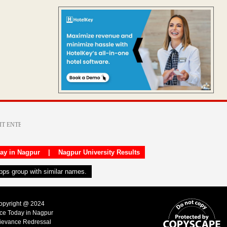
day in Nagpur
|
Nagpur University Results
apps group with similar names.
Copyright @ 2024
ice Today in Nagpur
ievance Redressal