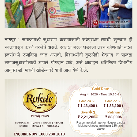
नागपूर
: समाजामध्ये सुधारणा करण्यासाठी सर्वप्रथम त्याची सुरुवात ही
स्वत:पासून करणे गरजेचे असते. स्वत:त बदल घडवला तरच कोणताही बदल
इतरांमध्ये रुजविला जात असतो. विद्यार्थ्यांनी कुठलेही भेदभाव न पाळता
समाजसुधारणेसाठी आपले योगदान द्यावे, असे आवाहन अतिरिक्त विभागीय
आयुक्त डॉ. माधवी खोडे-चवरे यांनी आज येथे केले.
Gold Rate
Aug 4 ,2026 - Time 10.30Hrs
Gold 24 KT
Gold 22 KT
₹ 1 43,400 /-
₹ 1,33,100 /-
Kg
Silver/
Platinum
₹ 2,21,200/-
₹ 88,000/-
Recommended rate for Nagpur sarafa
Making charges minimum 13% and
above