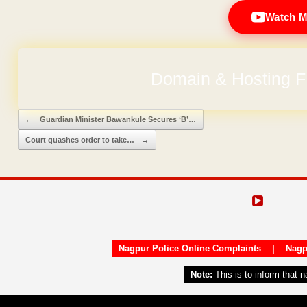
Watch M
Domain & Hosting F
Post navigation
←
Guardian Minister Bawankule Secures ‘B’…
Court quashes order to take…
→
Nagpur Police Online Complaints
|
Nagp
Note:
This is to inform that 