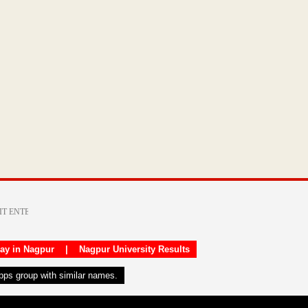
day in Nagpur
|
Nagpur University Results
apps group with similar names.