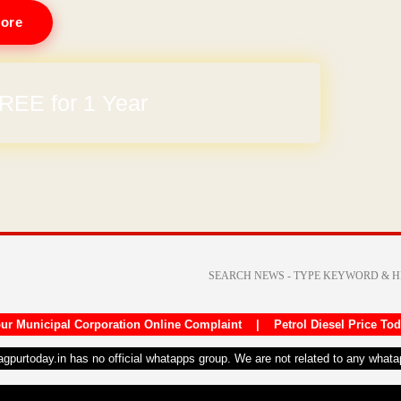
ore
REE for 1 Year
ur Municipal Corporation Online Complaint
|
Petrol Diesel Price To
nagpurtoday.in has no official whatapps group. We are not related to any what