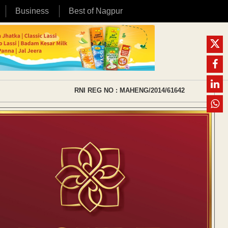
Business
Best of Nagpur
RNI REG NO : MAHENG/2014/61642