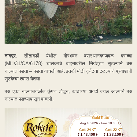
नागपूर
: सीताबर्डी येथील मोरभवन बसस्थानकाजवळ बसच्या
(MH/31/CA/6178) चालकाचे वाहनावरील नियंत्रण सुटल्याने बस
नाल्यात पडता – पडता वाचली आहे. इतकी मोठी दुर्घटना टळल्याणे प्रवाशांनी
सुटकेचा श्वास घेतला.
बस एका नाल्याजवळील कुंपण तोडून, काठाच्या अगदी जवळ आल्याने बस
नाल्यात पडण्यापासून वाचली.
Gold Rate
Aug 4 ,2026 - Time 10.30Hrs
Gold 24 KT
Gold 22 KT
₹ 1 43,400 /-
₹ 1,33,100 /-