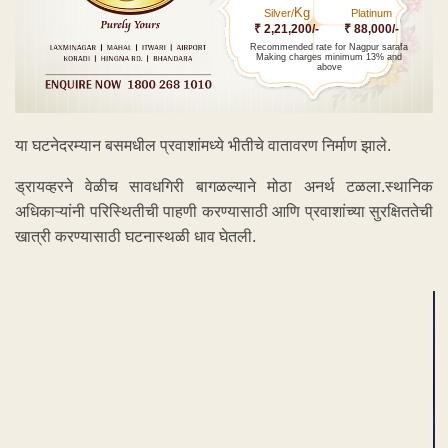
Kg
Silver/
Platinum
₹ 2,21,200/-
₹ 88,000/-
Recommended rate for Nagpur sarafa
Making charges minimum 13% and
above
या घटनेदरम्यान बसमधील प्रवाशांमध्ये भीतीचे वातावरण निर्माण झाले.
ड्रायव्हरने वेळीच सावधगिरी बागळल्याने मोठा अनर्थ टळला.स्थानिक
अधिकाऱ्यांनी परिस्थितीची पाहणी करण्यासाठी आणि प्रवाशांच्या सुरक्षिततेची
खात्री करण्यासाठी घटनास्थळी धाव घेतली.
ADVERTISEMENT