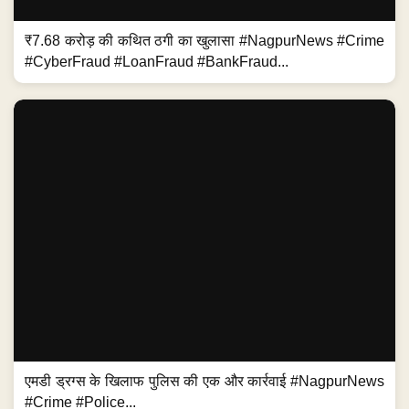
₹7.68 करोड़ की कथित ठगी का खुलासा #NagpurNews #Crime
#CyberFraud #LoanFraud #BankFraud...
एमडी ड्रग्स के खिलाफ पुलिस की एक और कार्रवाई #NagpurNews
#Crime #Police...