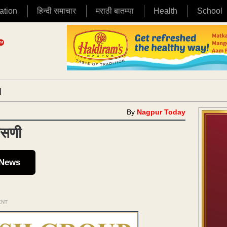
ation
हिन्दी समाचार
मराठी बातम्या
Health
School
|
By
Nagpur Today
पासणी
 News
ENT