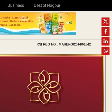
Business
Best of Nagpur
RNI REG NO : MAHENG/2014/61642