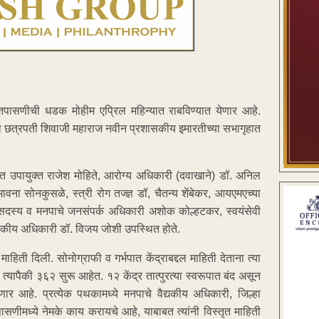
या तपासणीची धडक मोहीम एप्रिल महिन्यात राबविण्यात येणार आहे.
च्या छत्रपती शिवाजी महाराज नवीन प्रशासकीय इमारतीच्या सभागृहात
्त उपायुक्त राजेश मोहिते, आरोग्य अधिकारी (दवाखाने) डॉ. अनिल
ा सोनकुसळे, स्त्री रोग तज्ज्ञ डॉ, चैतन्य शेंबेकर, आयएमएच्या
ती सदस्य व मनपाचे जनसंपर्क अधिकारी अशोक कोल्हटकर, स्वयंसेवी
ैद्यकीय अधिकारी डॉ. विजय जोशी उपस्थित होते.
ती दिली. सोनोग्राफी व गर्भपात केंद्राबद्दल माहिती देताना त्या
त्यापैकी ३६२ सुरू आहेत. १२ केंद्र तात्पुरत्या स्वरूपात बंद असून
ार आहे. प्रत्येक पथकामध्ये मनपाचे वैद्यकीय अधिकारी, जिल्हा
ीमध्ये नेमके काय करायचे आहे, याबाबत त्यांनी विस्तृत माहिती