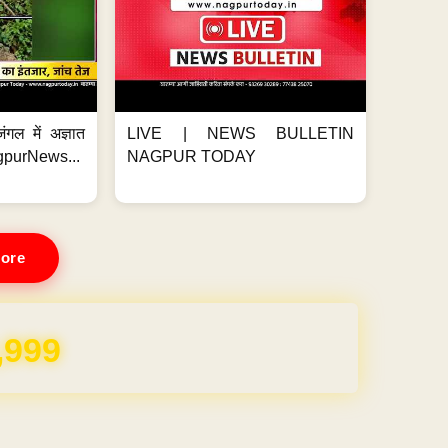
ंगल में अज्ञात
LIVE | NEWS BULLETIN
gpurNews...
NAGPUR TODAY
ore
REE for 1 Year