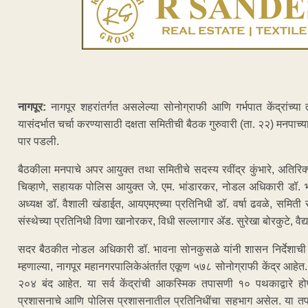
नागपूर:
नागपूर शहरांतर्गत असलेल्या सोनोग्राफी आणि गर्भपात केंद्रांच्
यासंदर्भात चर्चा करण्यासाठी दक्षता समितीची बैठक गुरुवारी (ता. २२) मनपा
पार पडली.
बैठकीला मनपाचे अपर आयुक्त तथा समितीचे सदस्य रवींद्र कुंभारे, अतिरिक
चिव्हाणे, सहायक पोलिस आयुक्त जे. एम. भांडारकर, नोडल अधिकारी डॉ. भावन
अध्यक्ष डॉ. वैशाली खंडाईत, आयएमएच्या प्रतिनिधी डॉ. वर्षा ढवळे, समि
संस्थेच्या प्रतिनिधी विणा खानोरकर, विधी सल्लागार ॲड. सुरेखा बोरकुटे, व
सदर बैठकीत नोडल अधिकारी डॉ. भावना सोनकुसळे यांनी शासन निर्देशाची माहि
म्हणाल्या, नागपूर महानगरपालिकेअंतर्ग़त एकूण ५७८ सोनोग्राफी केंद्र आहेत. 
२०४ बंद आहेत. या सर्व केंद्रांची आकस्मिक तपासणी १० पथकाद्वारे होण
प्रशासनाचे आणि पोलिस प्रशासनातील प्रतिनिधींचा सहभाग असेल. या तपासण