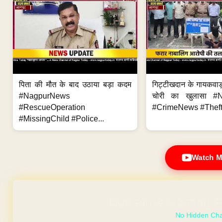
पिता की मौत के बाद उठाया बड़ा कदम
गिट्टीखदान के गायकवाड़
#NagpurNews
चोरी का खुलासा #
#RescueOperation
#CrimeNews #Theft
#MissingChild #Police...
Watch M
GET YOUR OWN