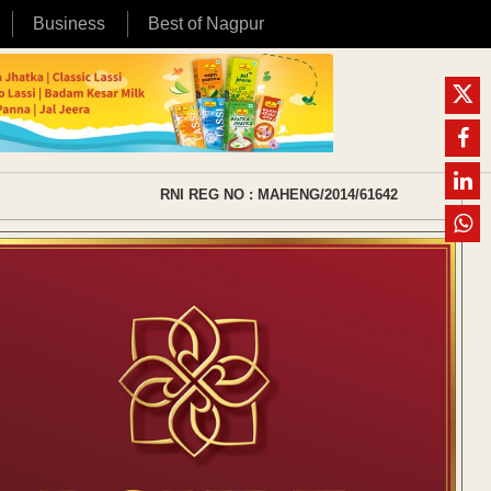
Business
Best of Nagpur
RNI REG NO : MAHENG/2014/61642