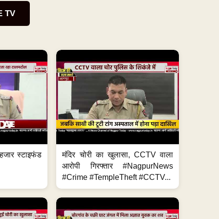
E TV
हजार स्टाइफंड
मंदिर चोरी का खुलासा, CCTV वाला
आरोपी गिरफ्तार #NagpurNews
#Crime #TempleTheft #CCTV...