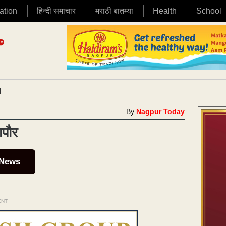
ation
हिन्दी समाचार
मराठी बातम्या
Health
School
|
By
Nagpur Today
ापौर
 News
ENT