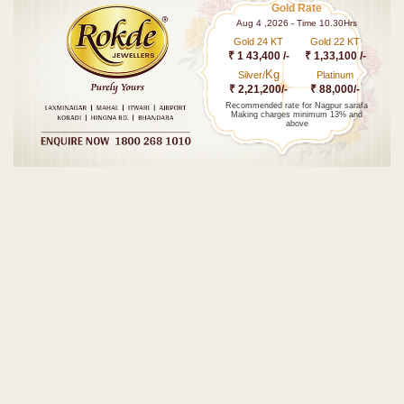
Gold Rate
Aug 4 ,2026 - Time 10.30Hrs
Gold 24 KT
Gold 22 KT
₹ 1 43,400 /-
₹ 1,33,100 /-
Kg
Silver/
Platinum
₹ 2,21,200/-
₹ 88,000/-
Recommended rate for Nagpur sarafa
Making charges minimum 13% and
above
Post navigation