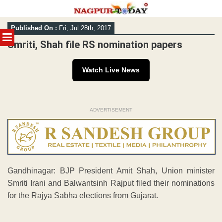
Skip
Published On :
Fri, Jul 28th, 2017
to
MENU
content
Smriti, Shah file RS nomination papers
Watch Live News
ADVERTISEMENT
Gandhinagar: BJP President Amit Shah, Union minister
Smriti Irani and Balwantsinh Rajput filed their nominations
for the Rajya Sabha elections from Gujarat.