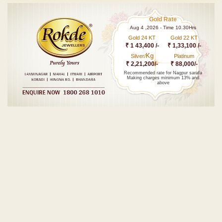
Gold Rate
Aug 4 ,2026 - Time 10.30Hrs
Gold 24 KT
Gold 22 KT
₹ 1 43,400 /-
₹ 1,33,100 /-
Kg
Silver/
Platinum
₹ 2,21,200/-
₹ 88,000/-
Recommended rate for Nagpur sarafa
Making charges minimum 13% and
above
Post navigation