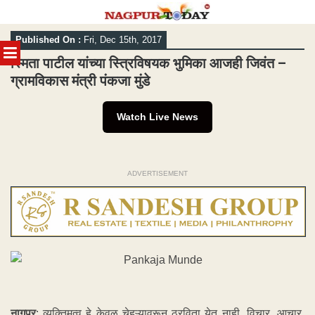
Skip
Published On :
Fri, Dec 15th, 2017
to
MENU
content
स्मिता पाटील यांच्या स्त्रिविषयक भुमिका आजही जिवंत –
ग्रामविकास मंत्री पंकजा मुंडे
Watch Live News
ADVERTISEMENT
नागपूर
: व्यक्तिमत्व हे केवळ चेहऱ्यावरून ठरविता येत नाही. विचार, आचार,