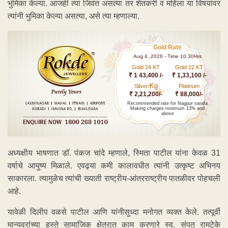
भुमिका केल्या. आजही त्या जिवंत असत्या तर शेतकरी व महिला या विषयांवर
त्यांनी भुमिका केल्या असत्या, असे त्या म्हणाल्या.
Gold Rate
Aug 4 ,2026 - Time 10.30Hrs
Gold 24 KT
Gold 22 KT
₹ 1 43,400 /-
₹ 1,33,100 /-
Kg
Silver/
Platinum
₹ 2,21,200/-
₹ 88,000/-
Recommended rate for Nagpur sarafa
Making charges minimum 13% and
above
अध्यक्षीय भाषणात डॉ. पंकज चांदे म्हणाले, स्मिता पाटील यांना केवळ 31
वर्षाचे आयुष्य मिळाले. एवढ्या कमी कालावधीत त्यांनी उत्कृष्ट अभिनय
साकारला. त्यामुळेच त्यांची ख्याती राष्ट्रीय-आंतरराष्ट्रीय पातळीवर पोहचली
आहे.
यावेळी दिलीप वळसे पाटील आणि यांनीसुध्दा मनोगत व्यक्त केले. तत्पूर्वी
मान्यवरांच्या हस्ते सामाजिक क्षेत्रात काम करणारे स्व. संपत रामटेके