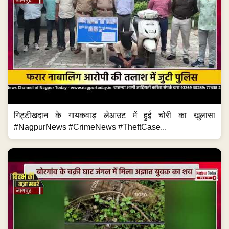
गिट्टीखदान के गायकवाड़ लेआउट में हुई चोरी का खुलासा
#NagpurNews #CrimeNews #TheftCase...