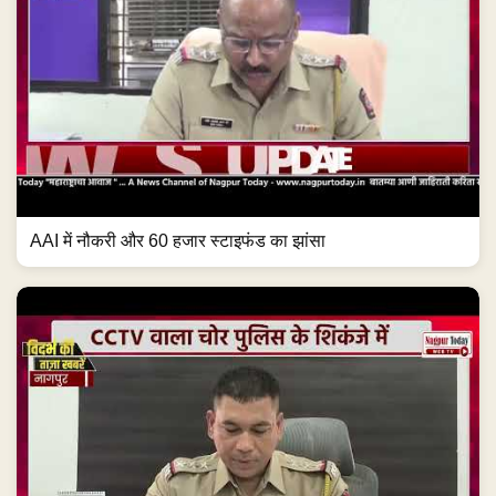
AAI में नौकरी और 60 हजार स्टाइफंड का झांसा