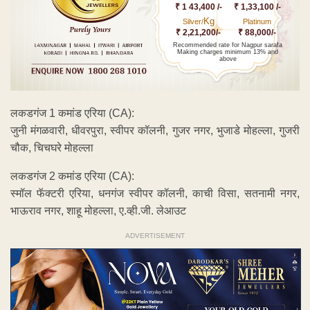
₹ 1 43,400 /-
₹ 1,33,100 /-
Kg
Silver/
Platinum
₹ 2,21,200/-
₹ 88,000/-
Recommended rate for Nagpur sarafa
Making charges minimum 13% and
above
लकडगंज 1 कमांड एरिया (CA):
जुनी मंगळवारी, धीवरपुरा, स्वीपर कॉलनी, गुजर नगर, भुजाडे मोहल्ला, गुजरी
चौक, चिचघरे मोहल्ला
लकडगंज 2 कमांड एरिया (CA):
स्मॉल फॅक्टरी एरिया, धनगंज स्वीपर कॉलनी, काची विसा, सतनामी नगर,
भाऊराव नगर, शाहू मोहल्ला, ए.व्ही.जी. लेआउट
ADVERTISEMENT