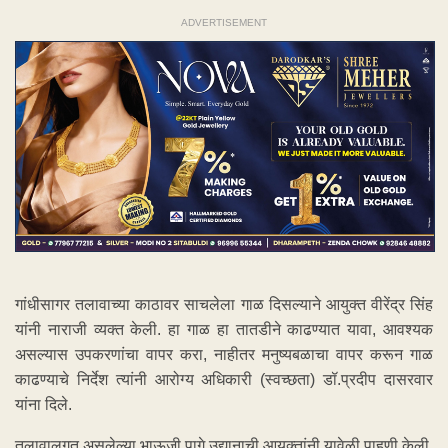
ADVERTISEMENT
गांधीसागर तलावाच्या काठावर साचलेला गाळ दिसल्याने आयुक्त वीरेंद्र सिंह
यांनी नाराजी व्यक्त केली. हा गाळ हा तातडीने काढण्यात यावा, आवश्यक
असल्यास उपकरणांचा वापर करा, नाहीतर मनुष्यबळाचा वापर करून गाळ
काढण्याचे निर्देश त्यांनी आरोग्य अधिकारी (स्वच्छता) डॉ.प्रदीप दासरवार
यांना दिले.
तलावालगत असलेल्या भाऊजी पागे उद्यानाची आयुक्तांनी यावेळी पाहणी केली.