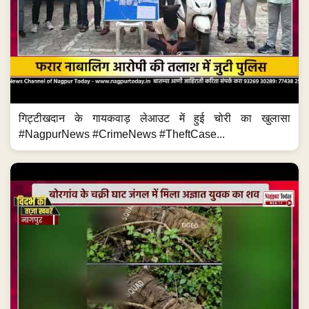
गिट्टीखदान के गायकवाड़ लेआउट में हुई चोरी का खुलासा
#NagpurNews #CrimeNews #TheftCase...