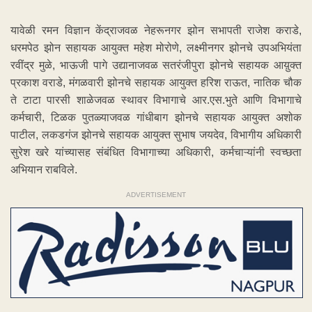
यावेळी रमन विज्ञान केंद्राजवळ नेहरूनगर झोन सभापती राजेश कराडे,
धरमपेठ झोन सहायक आयुक्त महेश मोरोणे, लक्ष्मीनगर झोनचे उपअभियंता
रवींद्र मुळे, भाऊजी पागे उद्यानाजवळ सतरंजीपुरा झोनचे सहायक आय़ुक्त
प्रकाश वराडे, मंगळवारी झोनचे सहायक आयुक्त हरिश राऊत, नातिक चौक
ते टाटा पारसी शाळेजवळ स्थावर विभागाचे आर.एस.भुते आणि विभागाचे
कर्मचारी, टिळक पुतळ्याजवळ गांधीबाग झोनचे सहायक आयुक्त अशोक
पाटील, लकडगंज झोनचे सहायक आयुक्त सुभाष जयदेव, विभागीय अधिकारी
सुरेश खरे यांच्यासह संबंधित विभागाच्या अधिकारी, कर्मचाऱ्यांनी स्वच्छता
अभियान राबविले.
ADVERTISEMENT