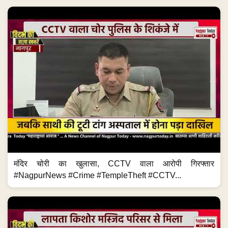
मंदिर चोरी का खुलासा, CCTV वाला आरोपी गिरफ्तार
#NagpurNews #Crime #TempleTheft #CCTV...