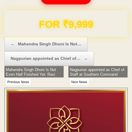
Domain & Hosting FREE for 1 Year
Post navigation
←
Mahendra Singh Dhoni Is Not…
Nagpurian appointed as Chief of…
→
Mahendra Singh Dhoni Is Not
Nagpurian appointed as Chief of
Even Half Finished Yet: Ravi
Staff at Southern Command
Shastri
Headquarters
Previous News
Next News