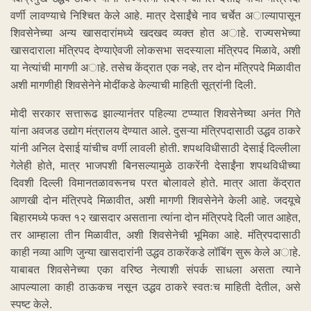
वर्णी लावण्याचे निश्चित केले आहे. मात्र देसाईंचे नाव चर्चेत अाल्यापासून
शिवसेनेच्या अन्य खासदारांमध्ये खदखद व्यक्त हाेत अाहे. राज्यसभेच्या
खासदाराला मंत्रिपद देण्याऐवजी लोकसभा सदस्याला मंत्रिपद मिळावे, अशी
या नेत्यांची मागणी अाहे. तसेच केंद्रात एक नव्हे, तर दोन मंत्रिपदे मिळावीत
अशी मागणीही शिवसेनेने मोदींकडे केल्याची माहिती सूत्रांनी दिली.
माेदी सरकार सत्तारूढ झाल्यानंतर पहिल्या टप्प्यात शिवसेनेच्या अनंत गिते
यांना अवजड उद्योग मंत्रालय देण्यात आले. दुसऱ्या मंत्रिपदासाठी उद्धव ठाकरे
यांनी अनिल देसाई यांचीच वर्णी लावली होती. शपथविधीसाठी देसाई दिल्लीला
गेलेही हाेते, मात्र भाजपशी बिनसल्यामुळे ठाकरेंनी देसाईंना शपथविधीच्या
दिवशी दिल्ली विमानतळावरूनच परत बोलावले होते. मात्र आता केंद्रात
आणखी दोन मंत्रिपदे मिळावीत, अशी मागणी शिवसेनेने केली आहे. जदयूचे
बिहारमध्ये फक्त १२ खासदार असताना त्यांना दोन मंत्रिपदे दिली जात आहेत,
तर आम्हाला तीन मिळावीत, अशी शिवसेनेची भूमिका आहे. मंत्रिपदासाठी
काही नव्या आणि जुन्या खासदारांनी उद्धव ठाकरेंकडे लॉबिंग सुरू केले अाहे.
याबाबत शिवसेनेच्या एका वरिष्ठ नेत्याशी संपर्क साधला असता त्याने
आपल्याला काही ठाऊकच नसून उद्धव ठाकरे स्वतःच माहिती देतील, असे
स्पष्ट केले.