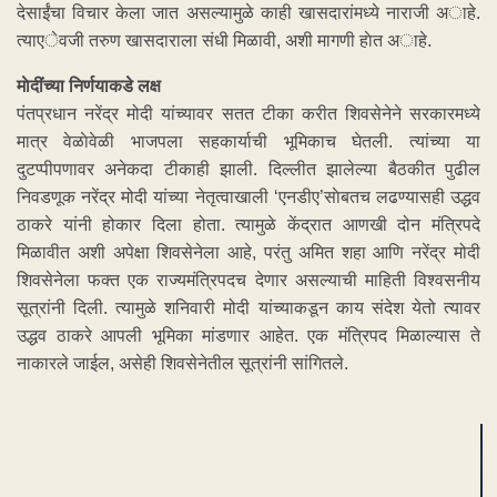
देसाईंचा विचार केला जात असल्यामुळे काही खासदारांमध्ये नाराजी अाहे.
त्याएेवजी तरुण खासदाराला संधी मिळावी, अशी मागणी हाेत अाहे.
माेदींच्या निर्णयाकडे लक्ष
पंतप्रधान नरेंद्र मोदी यांच्यावर सतत टीका करीत शिवसेनेने सरकारमध्ये
मात्र वेळाेवेळी भाजपला सहकार्याची भूमिकाच घेतली. त्यांच्या या
दुटप्पीपणावर अनेकदा टीकाही झाली. दिल्लीत झालेल्या बैठकीत पुढील
निवडणूक नरेंद्र मोदी यांच्या नेतृत्वाखाली ‘एनडीए’साेबतच लढण्यासही उद्धव
ठाकरे यांनी होकार दिला होता. त्यामुळे केंद्रात आणखी दोन मंत्रिपदे
मिळावीत अशी अपेक्षा शिवसेनेला आहे, परंतु अमित शहा आणि नरेंद्र मोदी
शिवसेनेला फक्त एक राज्यमंत्रिपदच देणार असल्याची माहिती विश्वसनीय
सूत्रांनी दिली. त्यामुळे शनिवारी मोदी यांच्याकडून काय संदेश येतो त्यावर
उद्धव ठाकरे आपली भूमिका मांडणार आहेत. एक मंत्रिपद मिळाल्यास ते
नाकारले जाईल, असेही शिवसेनेतील सूत्रांनी सांगितले.
ADVERTISEMENT