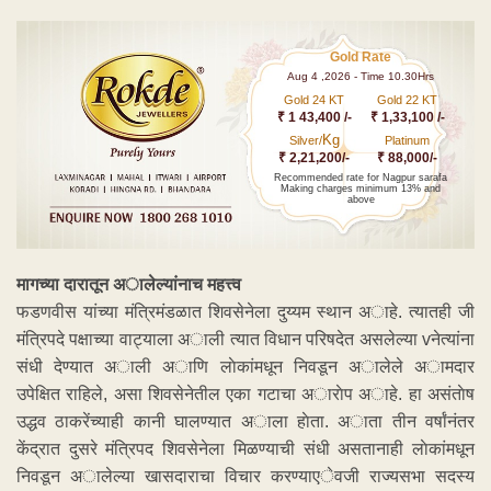
Gold Rate
Aug 4 ,2026 - Time 10.30Hrs
Gold 24 KT
Gold 22 KT
₹ 1 43,400 /-
₹ 1,33,100 /-
Kg
Silver/
Platinum
₹ 2,21,200/-
₹ 88,000/-
Recommended rate for Nagpur sarafa
Making charges minimum 13% and
above
मागच्या दारातून अालेल्यांनाच महत्त्व
फडणवीस यांच्या मंत्रिमंडळात शिवसेनेला दुय्यम स्थान अाहे. त्यातही जी
मंत्रिपदे पक्षाच्या वाट्याला अाली त्यात विधान परिषदेत असलेल्या vनेत्यांना
संधी देण्यात अाली अाणि लाेकांमधून निवडून अालेले अामदार
उपेक्षित राहिले, असा शिवसेनेतील एका गटाचा अाराेप अाहे. हा असंताेष
उद्धव ठाकरेंच्याही कानी घालण्यात अाला हाेता. अाता तीन वर्षांनंतर
केंद्रात दुसरे मंत्रिपद शिवसेनेला मिळण्याची संधी असतानाही लाेकांमधून
निवडून अालेल्या खासदाराचा विचार करण्याएेवजी राज्यसभा सदस्य