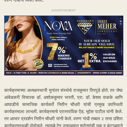
वरुण गांधींनी व्यक्त केला.
ADVERTISEMENT
कार्यक्रमाच्या अध्यक्षस्थानी युगांतर संस्थेचे राजकुमार तिरपुडे होते. तर जेष्ठ
आंबेडकरी विचारक डॉ. अशोककुमार भारती, प्रा. डॉ. केशव वाळके आणि
आघाडीचे सामाजिक कार्यकर्ते नितीन चौधरी यांची प्रमुख उपस्थिती
कार्यक्रमाला लाभली. कार्यक्रमाचे प्रास्ताविक ऍड. भूपेश पाटील यांनी केले.
तर आभार प्रदर्शन नितीन चौधरी यांनी केले. वरुण गांधी तब्बल २ तास उशिरा
कार्यक्रमस्थळी पोहोचले. त्यामुळे ऐन उन्हाळ्यात श्रोत्यांची भुक व कंटाळ्याने