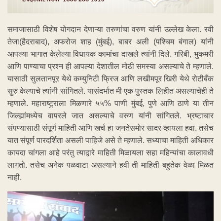
समाजासाठी विशेष योगदान देणाऱ्या तरुणांचा वरुण यांनी उल्लेख केला. रवी
तेजा(हैदराबाद), अफरोज शाह (मुंबई), बाबर अली (पश्चिम बंगाल) यांनी
आपल्या भागात केलेल्या विधायक कामांचा दाखले त्यांनी दिले. गरिबी, भुकमरी
आणि पाण्याचा प्रश्न ही आपल्या देशातील मोठी समस्या असल्याचे ते म्हणाले.
यासाठी सुलतानपूर येथे कम्युनिटी फ्रिज आणि लखीमपूर खिरी येथे रोटीबँक
सुरु केल्याचे त्यांनी सांगितले. यासंदर्भात मी एक पुस्तक लिहीत असल्याचेही ते
म्हणाले. महाराष्ट्र्राला मिळणारे ५५% पाणी मुंबई, पुणे आणि ठाणे या तीन
जिल्ह्यांमध्येच वापरले जात असल्याचे वरुण यांनी सांगितले. भ्रष्टाचार
संपण्यासाठी संपूर्ण माहिती आणि खर्च हा जनतेसमोर सादर व्हायला हवा. तसेच
यात संपूर्ण पारदर्शिता असली पाहिजे असे ते म्हणाले. सध्याचा माहिती अधिकार
कायदा चांगला आहे परंतु त्याद्वारे माहिती मिळायला सहा महिन्यांचा कालावधी
लागतो. तसेच अनेक पळवाटा असल्याने हवी ती माहिती बहुतेक वेळा मिळत
नाही.