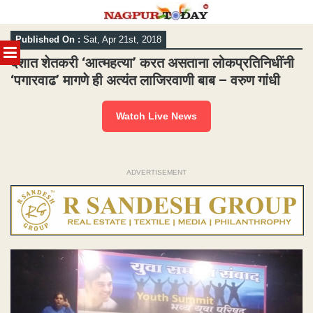
Skip
Published On :
Sat, Apr 21st, 2018
to
MENU
content
देशात शेतकरी ‘आत्महत्या’ करत असताना लोकप्रतिनिधींनी
‘पगारवाढ’ मागणे ही अत्यंत लाजिरवाणी बाब – वरुण गांधी
Watch Live News
ADVERTISEMENT