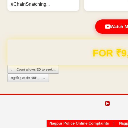
#ChainSnatching...
Watch M
Domain & Hosting F
Post navigation
←
Court allows ED to seek…
अनुमति ३ का और ‘रोबो’…
→
Nagpur Police Online Complaints
|
Nagp