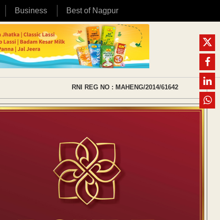
Business
Best of Nagpur
RNI REG NO : MAHENG/2014/61642