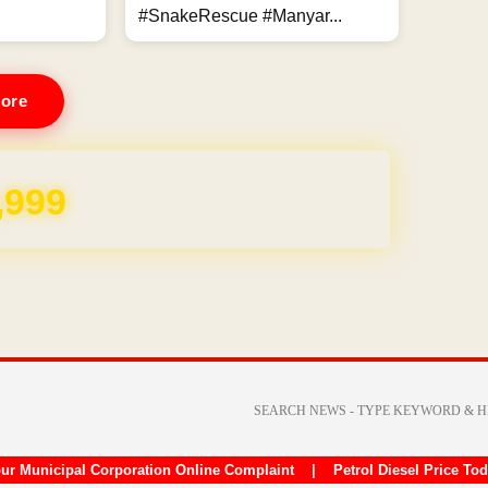
#SnakeRescue #Manyar...
ore
REE for 1 Year
ur Municipal Corporation Online Complaint
|
Petrol Diesel Price To