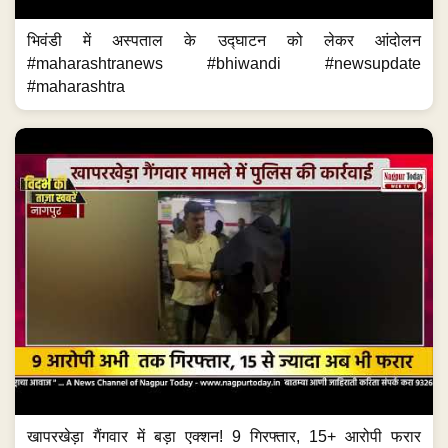
भिवंडी में अस्पताल के उद्घाटन को लेकर आंदोलन
#maharashtranews #bhiwandi #newsupdate
#maharashtra
खापरखेड़ा गैंगवार में बड़ा एक्शन! 9 गिरफ्तार, 15+ आरोपी फरार