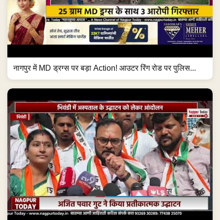
नागपुर में MD ड्रग्स पर बड़ा Action! आउटर रिंग रोड पर पुलिस...