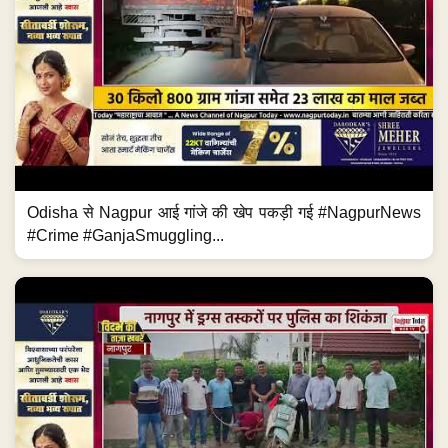
Odisha से Nagpur आई गांजे की खेप पकड़ी गई #NagpurNews
#Crime #GanjaSmuggling...