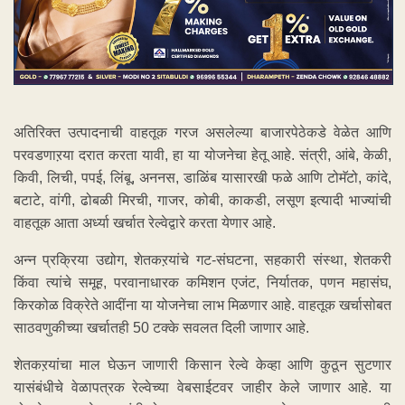
अतिरिक्त उत्पादनाची वाहतूक गरज असलेल्या बाजारपेठेकडे वेळेत आणि
परवडणाऱया दरात करता यावी, हा या योजनेचा हेतू आहे. संत्री, आंबे, केळी,
किवी, लिची, पपई, लिंबू, अननस, डाळिंब यासारखी फळे आणि टोमॅटो, कांदे,
बटाटे, वांगी, ढोबळी मिरची, गाजर, कोबी, काकडी, लसूण इत्यादी भाज्यांची
वाहतूक आता अर्ध्या खर्चात रेल्वेद्वारे करता येणार आहे.
अन्न प्रक्रिया उद्योग, शेतकऱयांचे गट-संघटना, सहकारी संस्था, शेतकरी
किंवा त्यांचे समूह, परवानाधारक कमिशन एजंट, निर्यातक, पणन महासंघ,
किरकोळ विक्रेते आदींना या योजनेचा लाभ मिळणार आहे. वाहतूक खर्चासोबत
साठवणुकीच्या खर्चातही 50 टक्के सवलत दिली जाणार आहे.
शेतकऱयांचा माल घेऊन जाणारी किसान रेल्वे केव्हा आणि कुठून सुटणार
यासंबंधीचे वेळापत्रक रेल्वेच्या वेबसाईटवर जाहीर केले जाणार आहे. या