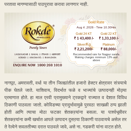
परतावा मागण्यासाठी पाठपुरावा करावा लागणार नाही.
Gold Rate
Aug 4 ,2026 - Time 10.30Hrs
Gold 24 KT
Gold 22 KT
₹ 1 43,400 /-
₹ 1,33,100 /-
Kg
Silver/
Platinum
₹ 2,21,200/-
₹ 88,000/-
Recommended rate for Nagpur sarafa
Making charges minimum 13% and
above
नागपूर, अमरावती, वर्धा या तीन जिल्ह्यांतील हजारो हेक्टर क्षेत्रावर संत्र्याचे
पीक घेतले जाते. याशिवाय, विदर्भात फळे व भाज्यांचे उत्पादनही मोठ्या
प्रमाणात होते. हा माल एरवी प्रामुख्याने ट्रकद्वारे राज्यात व देशात विविध
ठिकाणी पाठवला जातो. कोविडच्या प्रादुर्भावामुळे पुरवठा साखळी ठप्प झाली
होती आणि त्याचा मोठा फटका शेतकऱयांना बसला. या पार्श्वभूमीवर
शेतकऱयांना कमी खर्चात आपले उत्पादन दुसऱया ठिकाणी पाठवायचे असेल तर
ते रेल्वेने सवलतीच्या दरात पाठवले जावे, असे ना. गडकरी यांना वाटत होते.