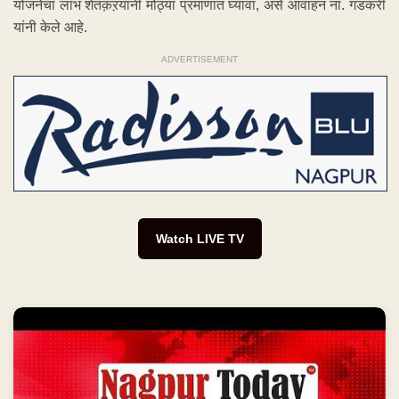
योजनेचा लाभ शेतक़ऱयांनी मोठ्या प्रमाणात घ्यावा, असे आवाहन ना. गडकरी
यांनी केले आहे.
ADVERTISEMENT
Watch LIVE TV