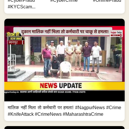
#CyberFraud #CyberCrime #OnlineFraud
#KYCScam...
मालिक नहीं मिला तो कर्मचारी पर हमला! #NagpurNews #Crime
#KnifeAttack #CrimeNews #MaharashtraCrime