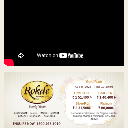
Gold Rate
Aug 8 ,2026 - Time 10.30Hrs
Gold 24 KT
Gold 22 KT
₹ 1 51,400 /-
₹ 1,40,400 /-
Kg
Silver/
Platinum
₹ 2,31,500/-
₹ 88,000/-
Recommended rate for Nagpur sarafa
Making charges minimum 13% and
above