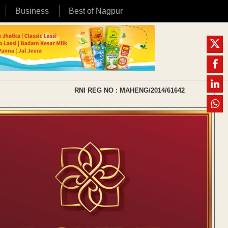
Business
Best of Nagpur
RNI REG NO : MAHENG/2014/61642