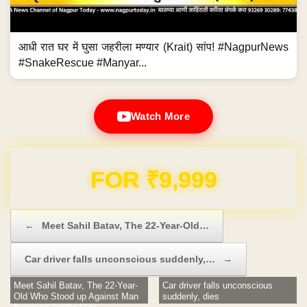
आधी रात घर में घुसा जहरीला मण्यार (Krait) सांप! #NagpurNews
#SnakeRescue #Manyar...
Watch More
Domain & Hosting FREE for 1 Year
Post navigation
←
Meet Sahil Batav, The 22-Year-Old…
Car driver falls unconscious suddenly,…
→
Meet Sahil Batav, The 22-Year-
Car driver falls unconscious
Old Who Stood up Against Man
suddenly, dies