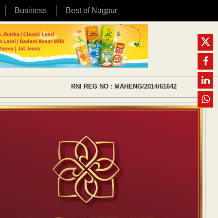
Business
Best of Nagpur
RNI REG NO : MAHENG/2014/61642