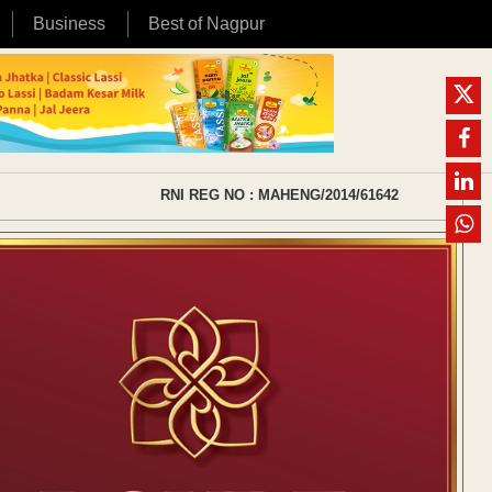
Business
Best of Nagpur
RNI REG NO : MAHENG/2014/61642