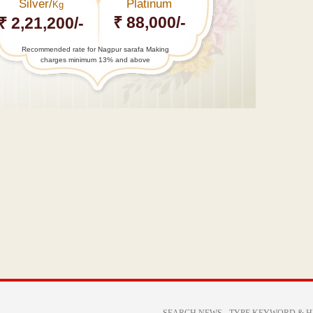
Silver/
Platinum
Kg
₹ 88,000/-
₹ 2,21,200/-
Recommended rate for Nagpur sarafa Making
charges minimum 13% and above
←
80
हजार
रूपए की
रिश्वत…
Major
fire
breaks
out in
Bajaj
Nagar
→