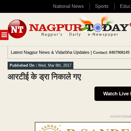
National News
Sports
Educ
Skip
to
content
MENU
Latest Nagpur News & Vidarbha Updates
| Contact: 8407908145 
Published On :
Wed, Mar 8th, 2017
आरटीई के ड्रा निकाले गए
Watch Live
ADVERTISEM