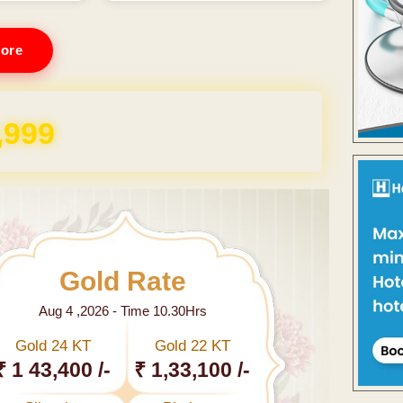
ore
REE for 1 Year
Gold Rate
Aug 4 ,2026 - Time 10.30Hrs
Gold 24 KT
Gold 22 KT
₹ 1 43,400 /-
₹ 1,33,100 /-