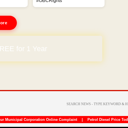
#OBCRights
ore
REE for 1 Year
ur Municipal Corporation Online Complaint
|
Petrol Diesel Price To