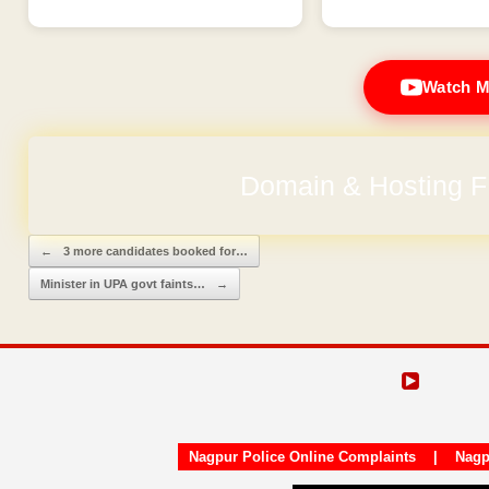
Watch M
Domain & Hosting F
Post navigation
←
3 more candidates booked for…
Minister in UPA govt faints…
→
Nagpur Police Online Complaints
|
Nagp