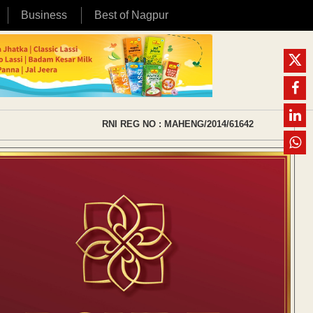
Business
Best of Nagpur
RNI REG NO : MAHENG/2014/61642