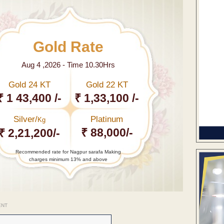
Gold Rate
Aug 4 ,2026 - Time 10.30Hrs
Gold 24 KT
Gold 22 KT
₹ 1 43,400 /-
₹ 1,33,100 /-
Silver/
Platinum
Kg
₹ 88,000/-
₹ 2,21,200/-
Recommended rate for Nagpur sarafa Making
charges minimum 13% and above
ENT