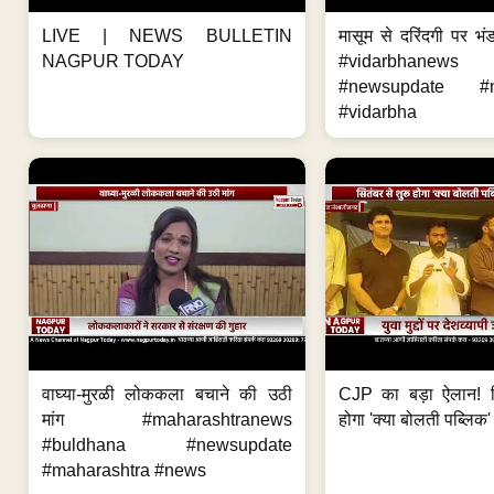
LIVE | NEWS BULLETIN
मासूम से दरिंदगी पर भंड
NAGPUR TODAY
#vidarbhanews 
#newsupdate #m
#vidarbha
वाघ्या-मुरळी लोककला बचाने की उठी
CJP का बड़ा ऐलान! स
मांग #maharashtranews
होगा 'क्या बोलती पब्लिक'
#buldhana #newsupdate
#maharashtra #news