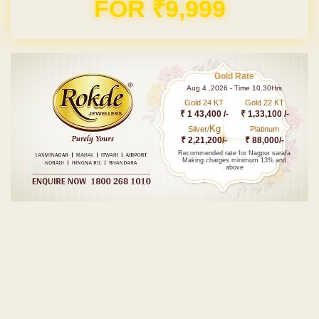
FOR ₹9,999
Gold Rate
Aug 4 ,2026 - Time 10.30Hrs
Gold 24 KT
Gold 22 KT
₹ 1 43,400 /-
₹ 1,33,100 /-
Kg
Silver/
Platinum
₹ 2,21,200/-
₹ 88,000/-
Recommended rate for Nagpur sarafa
Making charges minimum 13% and
above
Post navigation