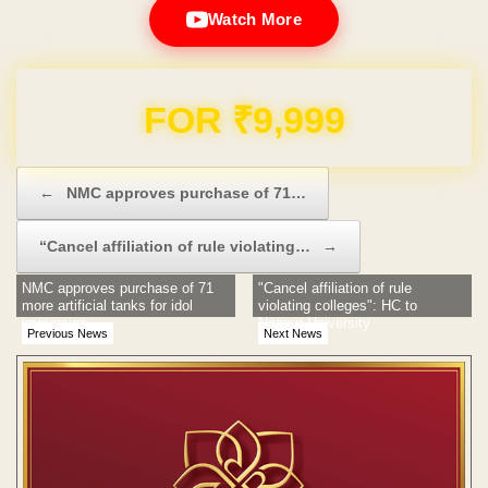
Watch More
Domain & Hosting FREE for 1 Year
Post navigation
←
NMC approves purchase of 71…
“Cancel affiliation of rule violating…
→
NMC approves purchase of 71
"Cancel affiliation of rule
more artificial tanks for idol
violating colleges": HC to
immersion
Nagpur University
Previous News
Next News