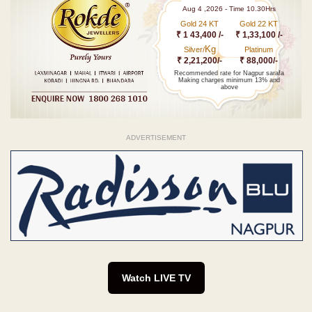
Aug 4 ,2026 - Time 10.30Hrs
Gold 24 KT
Gold 22 KT
₹ 1 43,400 /-
₹ 1,33,100 /-
Kg
Silver/
Platinum
₹ 2,21,200/-
₹ 88,000/-
Recommended rate for Nagpur sarafa
Making charges minimum 13% and
above
ADVERTISEMENT
Watch LIVE TV