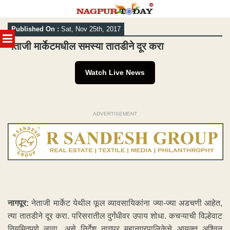
Skip
Published On :
Sat, Nov 25th, 2017
to
MENU
content
नेताजी मार्केटमधील समस्या तातडीने दूर करा
Watch Live News
ADVERTISEMENT
नागपूर:
नेताजी मार्केट येथील फूल व्यावसायिकांना ज्या-ज्या अडचणी आहेत,
त्या तातडीने दूर करा. परिसरातील दुर्गंधीवर उपाय शोधा. कचऱ्याची विल्हेवाट
नियमितपणे लावा, असे निर्देश नागपूर महानगरपालिकेचे आयुक्त अश्विन