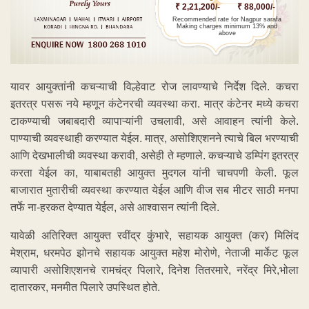
₹ 2,21,200/-
₹ 88,000/-
Recommended rate for Nagpur sarafa
Making charges minimum 13% and
above
यावर आयुक्तांनी कचऱ्याची विल्हेवाट रोज लावण्याचे निर्देश दिले. कचरा
इतरत्र पसरू नये म्हणून कंटेनरची व्यवस्था करा. मात्र कंटेनर मध्ये कचरा
टाकण्याची जबाबदारी व्यापाऱ्यांनी उचलावी, असे आवाहन त्यांनी केले.
पाण्याची व्यवस्थाही करण्यात येईल. मात्र, असोशिएशनने त्याचे बिल भरण्याची
आणि देखभालीची व्यवस्था करावी, असेही ते म्हणाले. कचऱ्याचे डम्पिंग इतरत्र
करता येईल का, याबाबतही आयुक्त मुदगल यांनी चाचपणी केली. फूल
बाजारात मुतारीची व्यवस्था करण्यात येईल आणि वीज सब मीटर साठी मनपा
तर्फे ना-हरकत देण्यात येईल, असे आश्वासन त्यांनी दिले.
यावेळी अतिरिक्त आयुक्त रवींद्र कुंभारे, सहायक आयुक्त (कर) मिलिंद
मेश्राम, धरमपेठ झोनचे सहायक आयुक्त महेश मोरोणे, नेताजी मार्केट फूल
व्यापारी असोशिएशनचे रामचंद्र पिलारे, दिनेश तितरमारे, नरेंद्र मिरे,भोला
दातारकर, मनमीत पिलारे उपस्थित होते.