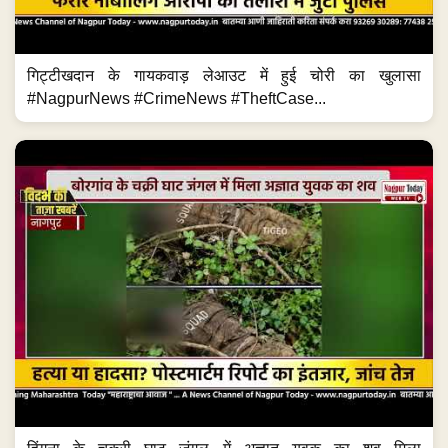
गिट्टीखदान के गायकवाड़ लेआउट में हुई चोरी का खुलासा
#NagpurNews #CrimeNews #TheftCase...