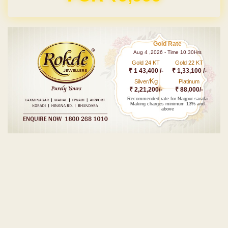
Gold Rate
Aug 4 ,2026 - Time 10.30Hrs
Gold 24 KT
Gold 22 KT
₹ 1 43,400 /-
₹ 1,33,100 /-
Kg
Silver/
Platinum
₹ 2,21,200/-
₹ 88,000/-
Recommended rate for Nagpur sarafa
Making charges minimum 13% and
above
Post navigation