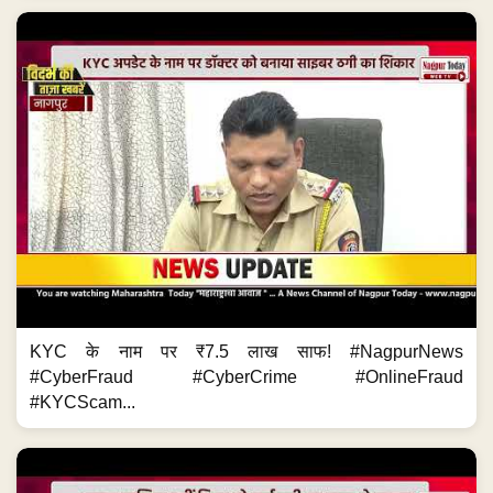
KYC के नाम पर ₹7.5 लाख साफ! #NagpurNews
#CyberFraud #CyberCrime #OnlineFraud
#KYCScam...