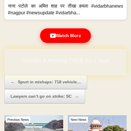
नाना पटोले का अमित शाह पर तीखा हमला #vidarbhanews
#nagpur #newsupdate #vidarbha...
Watch More
Domain & Hosting FREE for 1 Year
Post navigation
←
Spurt in mishaps: 718 vehicle…
Lawyers can’t go on strike: SC
→
Previous News
Next News