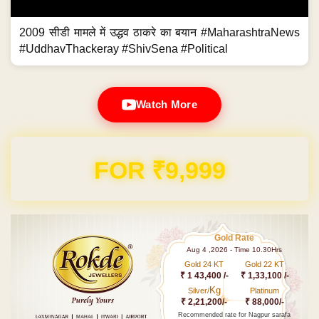
2009 सीडी मामले में उद्धव ठाकरे का बयान #MaharashtraNews
#UddhavThackeray #ShivSena #Political
Watch More
Domain & Hosting FREE for 1 Year
Gold Rate
Aug 4 ,2026 - Time 10.30Hrs
Gold 24 KT
Gold 22 KT
₹ 1 43,400 /-
₹ 1,33,100 /-
Kg
Silver/
Platinum
₹ 2,21,200/-
₹ 88,000/-
Recommended rate for Nagpur sarafa