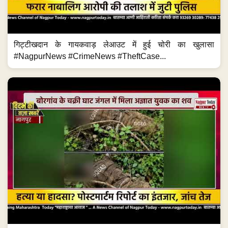
गिट्टीखदान के गायकवाड़ लेआउट में हुई चोरी का खुलासा
#NagpurNews #CrimeNews #TheftCase...