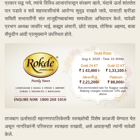
प्रकार घडू नये, त्यांचे विविध आजारांपासून संरक्षण व्हावे, यंदाचे ऊर्स शांततेत
पार पडावे व सर्व शहरवासीयांचे आरोग्य सुदृढ राखले जावे, यासाठी क्रीडा
समिती सभापतींनी संत ताजुद्दीनबाबांच्या समाधीला अभिवादन केले. यावेळी
प्रभाग अध्यक्ष जाकीर भाई, कह्यूम अंसारी, छोटे साहब, तोसिफ अहमद, बाबा
सैफुद्दीन आदी प्रामुख्याने उपस्थित होते.
Gold Rate
Aug 4 ,2026 - Time 10.30Hrs
Gold 24 KT
Gold 22 KT
₹ 1 43,400 /-
₹ 1,33,100 /-
Kg
Silver/
Platinum
₹ 2,21,200/-
₹ 88,000/-
Recommended rate for Nagpur sarafa
Making charges minimum 13% and
above
ताजबाग ऊर्ससाठी महानगरपालिकेतर्फे स्वच्छतेची विशेष काळजी घेण्यात येत
असून नागरिकांनी परिसरात स्वच्छता राखावी, असे आवाहनही त्यांनी यावेळी
केले.