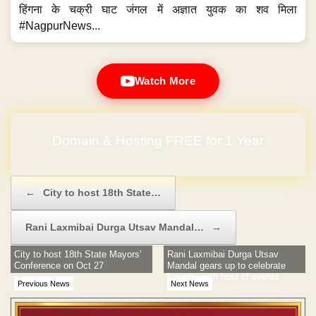
हिंगना के चक्री घाट जंगल में अज्ञात युवक का शव मिला
#NagpurNews...
Watch More
Domain & Hosting FREE for 1 Year
Post navigation
←
City to host 18th State…
Rani Laxmibai Durga Utsav Mandal…
→
City to host 18th State Mayors’
Rani Laxmibai Durga Utsav
Conference on Oct 27
Mandal gears up to celebrate
Navratri with host of events
Previous News
Next News