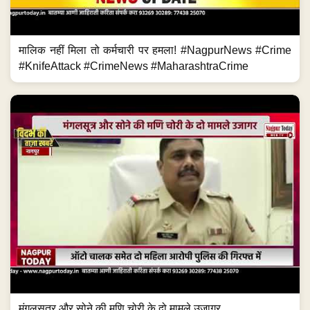
मालिक नहीं मिला तो कर्मचारी पर हमला! #NagpurNews #Crime
#KnifeAttack #CrimeNews #MaharashtraCrime
मंगलसूत्र और सोने की मणि चोरी के दो मामले उजागर