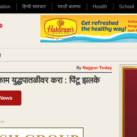
ation
हिन्दी समाचार
मराठी बातम्या
Health
School
|
By
Nagpur Today
ाम युद्धपातळीवर करा : पिंटू झलके
 News
ENT