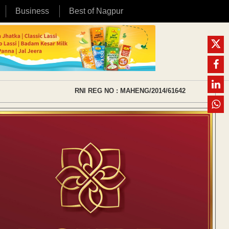
Business
Best of Nagpur
RNI REG NO : MAHENG/2014/61642