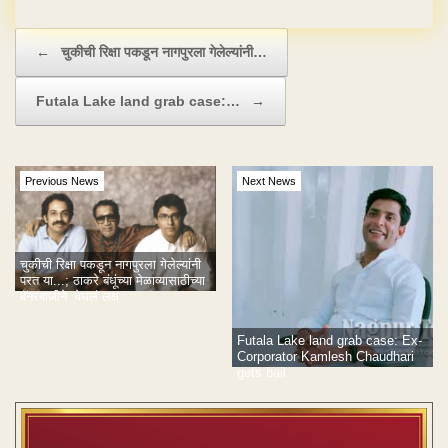
Post navigation
←
चुकीची रिक्षा पकडून नागपुरला गेलेल्यांनी…
Futala Lake land grab case:…
→
Previous News
Next News
चुकीची रिक्षा पकडून नागपुरला गेलेल्यांनी
परत या...; ठाकरे बंधूंच्या मेळाव्यासाठीच्या
बॅनरबाजीने वेधलं लक्ष
Futala Lake land grab case: Ex-
Corporator Kamlesh Chaudhari
gets bail