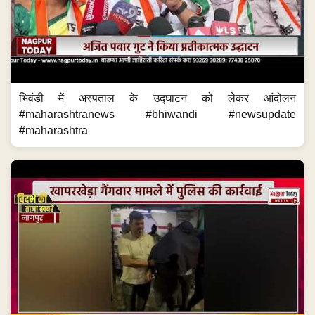
भिवंडी में अस्पताल के उद्घाटन को लेकर आंदोलन
#maharashtranews #bhiwandi #newsupdate
#maharashtra