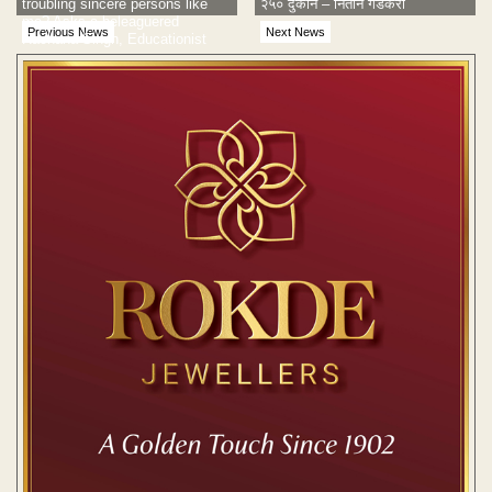
troubling sincere persons like
२५० दुकाने – नितीन गडकरी
me? Asks a beleaguered
Previous News
Next News
Rachana Singh, Educationist