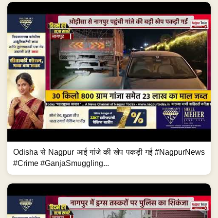
Odisha से Nagpur आई गांजे की खेप पकड़ी गई #NagpurNews
#Crime #GanjaSmuggling...