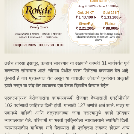
Gold Rate
Aug 4 ,2026 - Time 10.30Hrs
Gold 24 KT
Gold 22 KT
₹ 1 43,400 /-
₹ 1,33,100 /-
Kg
Silver/
Platinum
₹ 2,21,200/-
₹ 88,000/-
Recommended rate for Nagpur sarafa
Making charges minimum 13% and
above
तसेच तारसा इसापूर, कन्हान सावरगाव या रस्त्यांचे कामही 31 मार्चपर्यंत पूर्ण
करण्यास सांगण्यात आले. नवेगाव येथील रस्ता सिमेंटचा करण्यात येत आहे.
कुंभारी हे गाव प्रकल्पात येत असून या गावातील लोकांचे पुनर्वसन अजूनही
झाले नसून या संदर्भात लवकरच एक बैठक दिल्लीत घेण्यात येईल.
प्रकल्पग्रस्त बेरोजगारांना कायमस्वरूपी रोजगार देण्यासाठी एनटीपीसीने
102 पदांसाठी जाहिरात दिली होती. यासाठी 127 जणांचे अर्ज आले. मात्र या
पदांमध्ये माहिती आणि तंत्रज्ञानाच्या जागा नसल्यामुळे काही उमेदवार
न्यायालयात गेले. परिणामी या भरती प्रक़्रियेला न्यायालयाने स्थगिती दिली.
न्यायालयातील याचिका मागे घेतल्यास ही प्रक्रिया लवकर होऊन अन्य