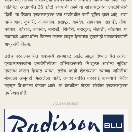
पाहिजेत. आतापर्यंत 26 कोटी रुपयांची कामे या सोसायट्यांना एनटीपीसीने
दिली. या शिवाय प्रकल्पग्रस्त ज्या गावांमधील पाणी दूषित झाले आहे, अशा
धामणागाव, कुंभारी, आजनगाव, इसापूर, बाबदेव, सावरगाव, राहाडी, मौदा,
नवेगाव, कोराड, लापका, मारोडी, सिंगोरी, महादुला, मोहाडी, कोटगाव या
गावांमध्ये अल्टा वॉटर फिल्टर प्लाण्ट लावून देण्याच्या सूचनाही पालकमंत्र्यांनी
याप्रसंगी दिल्या.
तसेच प्रक़ल्पबाधित गावांमध्ये हायमास्ट लाईट लावून देण्यात येत आहेत.
प्रकल्पग्रस्तांना एनटीपीसीच्या हॉस्पिटलमध्ये नि:शुल्क आरोग्य सुविधा
उपलब्ध करून देण्यात याव्या. तसेच काही शेतकर्‍यांना त्यांच्या जमिनीचा
मोबदला अजूनही मिळालेला नाही, त्यावर त्वरित कारवाई करण्याचे निर्देश
महसूल विभागाला देण्यात आले. या बैठकीला मोठ्या संख्येत प्रकल्पग्रस्त
उपस्थित होते.
ADVERTISEMENT