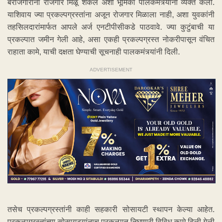
बेरोजगारांना रोजगार मिळू शकेल अशी भूमिका पालकमंत्र्यांनी व्यक्त केली.
याशिवाय ज्या प्रकल्पग्रस्तांना अजून रोजगार मिळाला नाही, अशा युवकांनी
तहसिलदारांमार्फत आपले अर्ज एनटीपीसीकडे पाठवावे. ज्या कुटुंबाची या
प्रकल्पात जमीन गेली आहे, असा एकही प्रकल्पग्रस्त नोकरीपासून वंचित
राहाता कामे, याची दक्षता घेण्याची सूचनाही पालकमंत्र्यांनी दिली.
ADVERTISEMENT
तसेच प्रकल्पग्रस्तांनी काही सहकारी सोसायटी स्थापन केल्या आहेत.
प्रकल्पग्रस्तांच्या सोसायट्यांनाच प्रकल्पात निघणारी विविध कामे दिली गेली