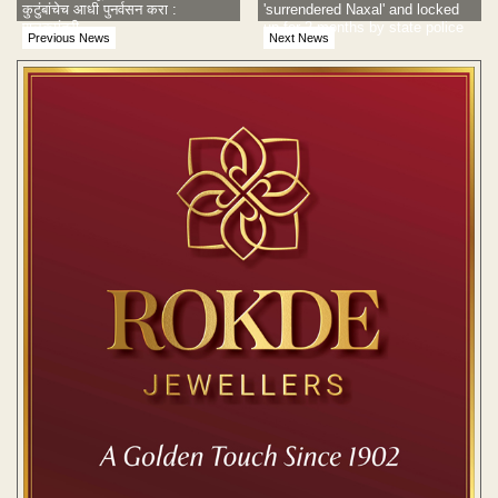
कुटुंबांचेच आधी पुनर्वसन करा :
'surrendered Naxal' and locked
पालकमंत्री
up for 2 months by state police
Previous News
Next News