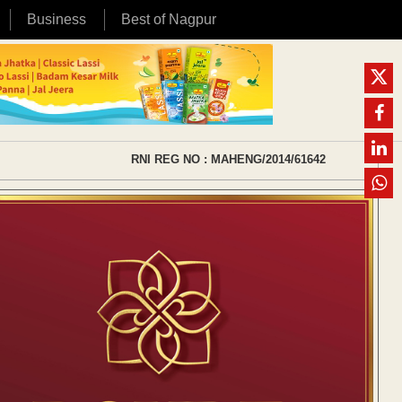
Business
Best of Nagpur
RNI REG NO : MAHENG/2014/61642