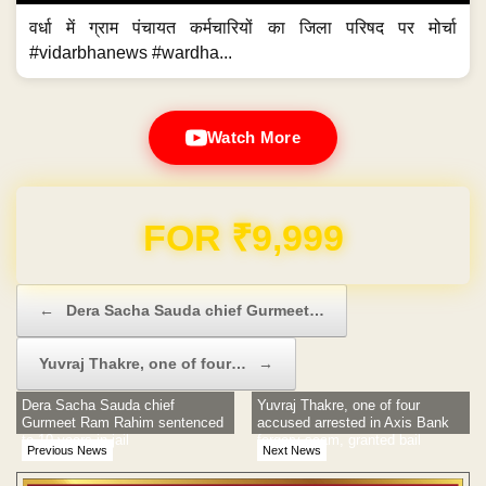
वर्धा में ग्राम पंचायत कर्मचारियों का जिला परिषद पर मोर्चा
#vidarbhanews #wardha...
Watch More
Domain & Hosting FREE for 1 Year
Post navigation
←
Dera Sacha Sauda chief Gurmeet…
Yuvraj Thakre, one of four…
→
Dera Sacha Sauda chief
Yuvraj Thakre, one of four
Gurmeet Ram Rahim sentenced
accused arrested in Axis Bank
to 10 years in jail
forgery scam, granted bail
Previous News
Next News