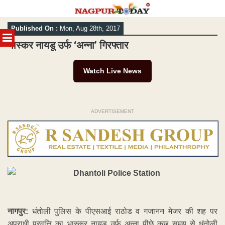
Skip
Published On :
Mon, Aug 28th, 2017
to
MENU
content
भास्कर नायडू उर्फ ‘अन्ना’ गिरफ्तार
Watch Live News
ADVERTISEMENT
नागपुर:
धंतोली पुलिस के पीएसआई राठोड व गजानन मेजर की शह पर
अपराधी प्रवृत्ति का भास्कर नायडू उर्फ अन्ना पीछे कुछ समय से धंतोली